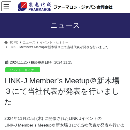
コ
ナ
ン
ビ
テ
ゲ
ン
ー
ニュース
ツ
シ
へ
ョ
ス
ン
HOME
ニュース
イベント・セミナー
キ
に
LINK-J Member’s Meetup＠新木場３にて当社代表が発表を行いました
ッ
移
プ
動
2024.11.25
/ 最終更新日時 :
2024.11.25
イベント・セミナー
LINK-J Member’s Meetup＠新木場
３にて当社代表が発表を行いまし
た
2024年11月21日 (木) に開催されたLINK-Jイベントの
LINK-J Member’s Meetup＠新木場３にて当社代表が発表を行いま