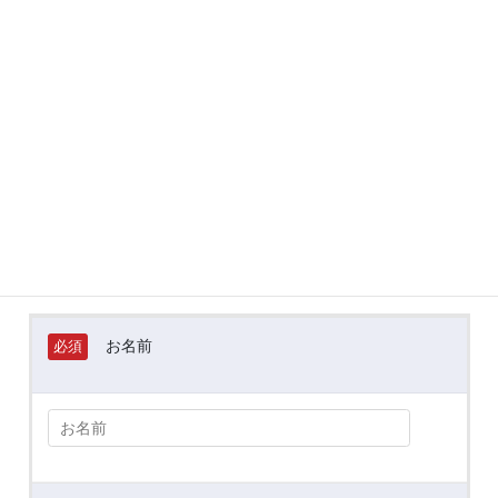
２．
事業開発スタッフ
３．
信頼性保証部門スタッフ
応募フォーム
※弊社への営業を目的としたお問い合わせはお断りしておりま
す。
お名前
必須