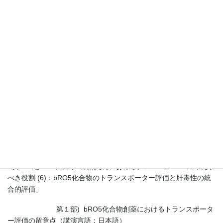
bRO5化合物創薬のトランスポーター評価と肝毒性の統合的評価に
関する演題をご用意いたしましたので、是非ご参加ください。
■演 題：「革新的医薬品開発におけるグローバルCROの果たす
べき役割 (6)：bRO5化合物のトランスポーター評価と肝毒性の統
合的評価」
第１部) bRO5化合物創薬におけるトランスポータ
ー評価の留意点（講演言語：日本語）