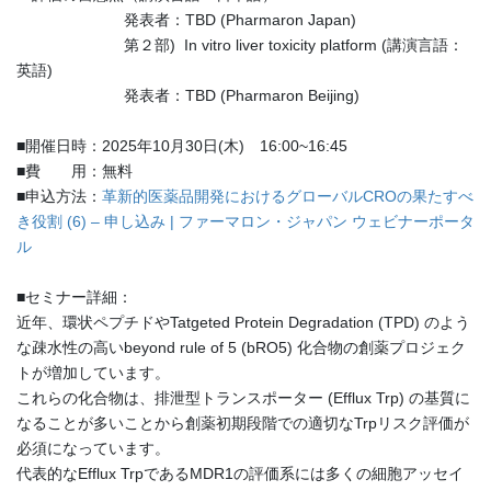
発表者：TBD (Pharmaron Japan)
第２部) In vitro liver toxicity platform (講演言語：
英語)
発表者：TBD (Pharmaron Beijing)
■開催日時：2025年10月30日(木) 16:00~16:45
■費 用：無料
■申込方法：
革新的医薬品開発におけるグローバルCROの果たすべ
き役割 (6) – 申し込み | ファーマロン・ジャパン ウェビナーポータ
ル
■セミナー詳細：
近年、環状ペプチドやTatgeted Protein Degradation (TPD) のよう
な疎水性の高いbeyond rule of 5 (bRO5) 化合物の創薬プロジェク
トが増加しています。
これらの化合物は、排泄型トランスポーター (Efflux Trp) の基質に
なることが多いことから創薬初期段階での適切なTrpリスク評価が
必須になっています。
代表的なEfflux TrpであるMDR1の評価系には多くの細胞アッセイ