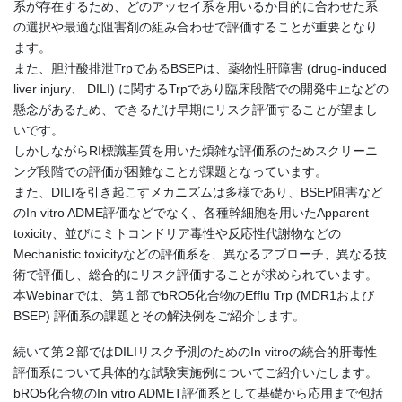
系が存在するため、どのアッセイ系を用いるか目的に合わせた系
の選択や最適な阻害剤の組み合わせで評価することが重要となり
ます。
また、胆汁酸排泄TrpであるBSEPは、薬物性肝障害 (drug-induced
liver injury、 DILI) に関するTrpであり臨床段階での開発中止などの
懸念があるため、できるだけ早期にリスク評価することが望まし
いです。
しかしながらRI標識基質を用いた煩雑な評価系のためスクリーニ
ング段階での評価が困難なことが課題となっています。
また、DILIを引き起こすメカニズムは多様であり、BSEP阻害など
のIn vitro ADME評価などでなく、各種幹細胞を用いたApparent
toxicity、並びにミトコンドリア毒性や反応性代謝物などの
Mechanistic toxicityなどの評価系を、異なるアプローチ、異なる技
術で評価し、総合的にリスク評価することが求められています。
本Webinarでは、第１部でbRO5化合物のEfflu Trp (MDR1および
BSEP) 評価系の課題とその解決例をご紹介します。
続いて第２部ではDILIリスク予測のためのIn vitroの統合的肝毒性
評価系について具体的な試験実施例についてご紹介いたします。
bRO5化合物のIn vitro ADMET評価系として基礎から応用まで包括